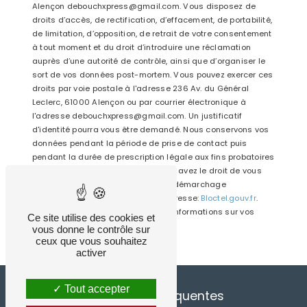
Alençon debouchxpress@gmail.com. Vous disposez de
droits d’accès, de rectification, d’effacement, de portabilité,
de limitation, d’opposition, de retrait de votre consentement
à tout moment et du droit d’introduire une réclamation
auprès d’une autorité de contrôle, ainsi que d’organiser le
sort de vos données post-mortem. Vous pouvez exercer ces
droits par voie postale à l'adresse 236 Av. du Général
Leclerc, 61000 Alençon ou par courrier électronique à
l'adresse debouchxpress@gmail.com. Un justificatif
d'identité pourra vous être demandé. Nous conservons vos
données pendant la période de prise de contact puis
pendant la durée de prescription légale aux fins probatoires
et de gestion des contentieux. Vous avez le droit de vous
inscrire sur la liste d'opposition au démarchage
téléphonique, disponible à cette adresse:
Bloctel.gouv.fr
.
Consultez le site cnil.fr pour plus d’informations sur vos
Ce site utilise des cookies et
droits.
vous donne le contrôle sur
ceux que vous souhaitez
activer
Tout accepter
Recherches fréquentes