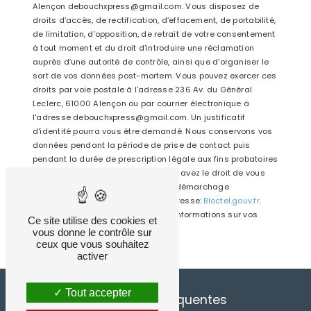
Alençon debouchxpress@gmail.com. Vous disposez de
droits d’accès, de rectification, d’effacement, de portabilité,
de limitation, d’opposition, de retrait de votre consentement
à tout moment et du droit d’introduire une réclamation
auprès d’une autorité de contrôle, ainsi que d’organiser le
sort de vos données post-mortem. Vous pouvez exercer ces
droits par voie postale à l'adresse 236 Av. du Général
Leclerc, 61000 Alençon ou par courrier électronique à
l'adresse debouchxpress@gmail.com. Un justificatif
d'identité pourra vous être demandé. Nous conservons vos
données pendant la période de prise de contact puis
pendant la durée de prescription légale aux fins probatoires
et de gestion des contentieux. Vous avez le droit de vous
inscrire sur la liste d'opposition au démarchage
téléphonique, disponible à cette adresse:
Bloctel.gouv.fr
.
Consultez le site cnil.fr pour plus d’informations sur vos
Ce site utilise des cookies et
droits.
vous donne le contrôle sur
ceux que vous souhaitez
activer
Tout accepter
Recherches fréquentes