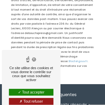
droits d’accès, de rectification, d’effacement, de portabilité,
de limitation, d’opposition, de retrait de votre consentement
à tout moment et du droit d’introduire une réclamation
auprès d’une autorité de contrôle, ainsi que d’organiser le
sort de vos données post-mortem. Vous pouvez exercer ces
droits par voie postale à l'adresse 236 Av. du Général
Leclerc, 61000 Alençon ou par courrier électronique à
l'adresse debouchxpress@gmail.com. Un justificatif
d'identité pourra vous être demandé. Nous conservons vos
données pendant la période de prise de contact puis
pendant la durée de prescription légale aux fins probatoires
et de gestion des contentieux. Vous avez le droit de vous
inscrire sur la liste d'opposition au démarchage
téléphonique, disponible à cette adresse:
Bloctel.gouv.fr
.
Consultez le site cnil.fr pour plus d’informations sur vos
Ce site utilise des cookies et
droits.
vous donne le contrôle sur
ceux que vous souhaitez
activer
Tout accepter
Recherches fréquentes
Tout refuser
©
Vistalid
- 2026 - Tous droits réservés -