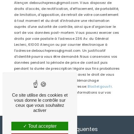
Alençon debouchxpress@gmail.com. Vous disposez de
droits d’accès, de rectification, d’effacement, de portabilité,
de limitation, d’opposition, de retrait de votre consentement
à tout moment et du droit d’introduire une réclamation
auprès d’une autorité de contrôle, ainsi que d’organiser le
sort de vos données post-mortem. Vous pouvez exercer ces
droits par voie postale à l'adresse 236 Av. du Général
Leclerc, 61000 Alençon ou par courrier électronique à
l'adresse debouchxpress@gmail.com. Un justificatif
d'identité pourra vous être demandé. Nous conservons vos
données pendant la période de prise de contact puis
pendant la durée de prescription légale aux fins probatoires
et de gestion des contentieux. Vous avez le droit de vous
inscrire sur la liste d'opposition au démarchage
téléphonique, disponible à cette adresse:
Bloctel.gouv.fr
.
Consultez le site cnil.fr pour plus d’informations sur vos
Ce site utilise des cookies et
droits.
vous donne le contrôle sur
ceux que vous souhaitez
activer
Tout accepter
Recherches fréquentes