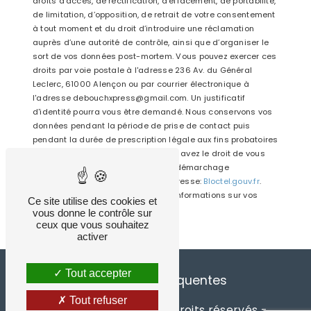
droits d’accès, de rectification, d’effacement, de portabilité,
de limitation, d’opposition, de retrait de votre consentement
à tout moment et du droit d’introduire une réclamation
auprès d’une autorité de contrôle, ainsi que d’organiser le
sort de vos données post-mortem. Vous pouvez exercer ces
droits par voie postale à l'adresse 236 Av. du Général
Leclerc, 61000 Alençon ou par courrier électronique à
l'adresse debouchxpress@gmail.com. Un justificatif
d'identité pourra vous être demandé. Nous conservons vos
données pendant la période de prise de contact puis
pendant la durée de prescription légale aux fins probatoires
et de gestion des contentieux. Vous avez le droit de vous
inscrire sur la liste d'opposition au démarchage
téléphonique, disponible à cette adresse:
Bloctel.gouv.fr
.
Consultez le site cnil.fr pour plus d’informations sur vos
Ce site utilise des cookies et
droits.
vous donne le contrôle sur
ceux que vous souhaitez
activer
Tout accepter
Recherches fréquentes
Tout refuser
©
Vistalid
- 2026 - Tous droits réservés -